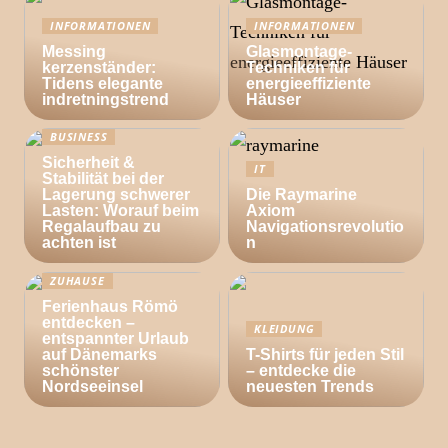
INFORMATIONEN
INFORMATIONEN
Messing
Glasmontage-
kerzenständer:
Techniken für
Tidens elegante
energieeffiziente
indretningstrend
Häuser
BUSINESS
Sicherheit &
IT
Stabilität bei der
Lagerung schwerer
Die Raymarine
Lasten: Worauf beim
Axiom
Regalaufbau zu
Navigationsrevolutio
achten ist
n
ZUHAUSE
Ferienhaus Römö
entdecken –
KLEIDUNG
entspannter Urlaub
auf Dänemarks
T-Shirts für jeden Stil
schönster
– entdecke die
Nordseeinsel
neuesten Trends