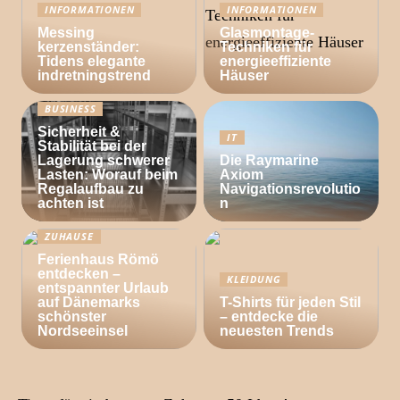
INFORMATIONEN
INFORMATIONEN
Messing
Glasmontage-
kerzenständer:
Techniken für
Tidens elegante
energieeffiziente
indretningstrend
Häuser
BUSINESS
Sicherheit &
IT
Stabilität bei der
Lagerung schwerer
Die Raymarine
Lasten: Worauf beim
Axiom
Regalaufbau zu
Navigationsrevolutio
achten ist
n
ZUHAUSE
Ferienhaus Römö
entdecken –
KLEIDUNG
entspannter Urlaub
auf Dänemarks
T-Shirts für jeden Stil
schönster
– entdecke die
Nordseeinsel
neuesten Trends