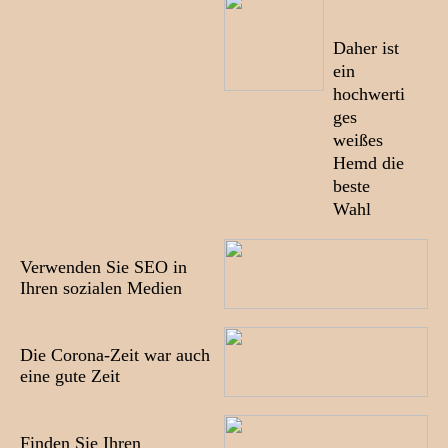
22/08/20
22
Daher ist
ein
hochwerti
ges
weißes
Hemd die
beste
Wahl
21/08/2022
Verwenden Sie SEO in
Ihren sozialen Medien
11/08/2022
Die Corona-Zeit war auch
eine gute Zeit
27/07/2022
Finden Sie Ihren