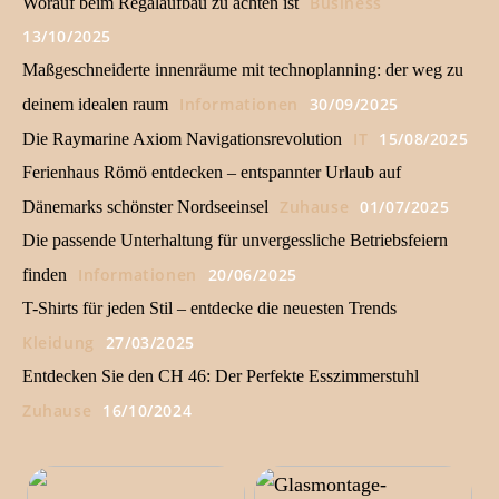
Business
Worauf beim Regalaufbau zu achten ist
13/10/2025
Maßgeschneiderte innenräume mit technoplanning: der weg zu
Informationen
30/09/2025
deinem idealen raum
IT
15/08/2025
Die Raymarine Axiom Navigationsrevolution
Ferienhaus Römö entdecken – entspannter Urlaub auf
Zuhause
01/07/2025
Dänemarks schönster Nordseeinsel
Die passende Unterhaltung für unvergessliche Betriebsfeiern
Informationen
20/06/2025
finden
T-Shirts für jeden Stil – entdecke die neuesten Trends
Kleidung
27/03/2025
Entdecken Sie den CH 46: Der Perfekte Esszimmerstuhl
Zuhause
16/10/2024