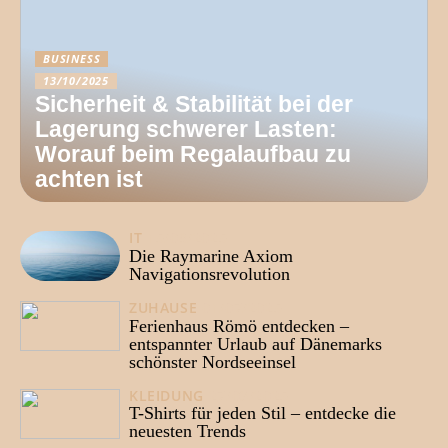
BUSINESS
13/10/2025
Sicherheit & Stabilität bei der
Lagerung schwerer Lasten:
Worauf beim Regalaufbau zu
achten ist
IT
15/08/2025
Die Raymarine Axiom
Navigationsrevolution
ZUHAUSE
01/07/2025
Ferienhaus Römö entdecken –
entspannter Urlaub auf Dänemarks
schönster Nordseeinsel
KLEIDUNG
27/03/2025
T-Shirts für jeden Stil – entdecke die
neuesten Trends