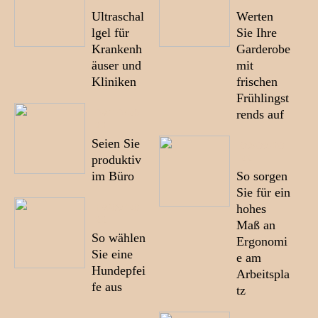
Ultraschal
Werten
lgel für
Sie Ihre
Krankenh
Garderobe
äuser und
mit
Kliniken
frischen
Frühlingst
09/10/20
rends auf
22
Seien Sie
09/09/20
22
produktiv
im Büro
So sorgen
Sie für ein
19/09/20
hohes
22
Maß an
So wählen
Ergonomi
Sie eine
e am
Hundepfei
Arbeitspla
fe aus
tz