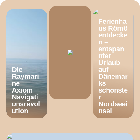
Ferienha
us Römö
entdecke
n –
entspan
nter
Urlaub
Die
auf
Raymari
Dänemar
ne
ks
Axiom
schönste
Navigati
r
onsrevol
Nordseei
ution
nsel