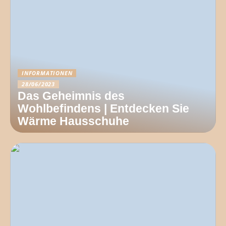
INFORMATIONEN
28/06/2023
Das Geheimnis des
Wohlbefindens | Entdecken Sie
Wärme Hausschuhe