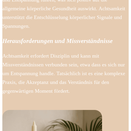
allgemeine körperliche Gesundheit auswirkt. Achtsamkeit
unterstützt die Entschlüsselung körperlicher Signale und
Spannungen.
Herausforderungen und Missverständnisse
Achtsamkeit erfordert Disziplin und kann mit
Missverständnissen verbunden sein, etwa dass es sich nur
um Entspannung handle. Tatsächlich ist es eine komplexe
Praxis, die Akzeptanz und das Verständnis für den
gegenwärtigen Moment fördert.