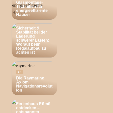
Glasmontage-
Techniken für
energieeffiziente
Häuser
BUSINESS
Sicherheit &
Stabilität bei der
Lagerung
schwerer Lasten:
Worauf beim
Regalaufbau zu
achten ist
IT
Die Raymarine
Axiom
Navigationsrevolut
ion
ZUHAUSE
Ferienhaus Römö
entdecken –
entspannter