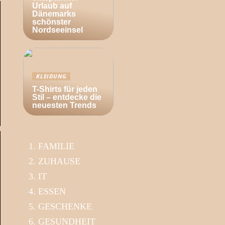
Urlaub auf
Dänemarks
schönster
Nordseeinsel
KLEIDUNG
T-Shirts für jeden
Stil – entdecke die
neuesten Trends
FAMILIE
ZUHAUSE
IT
ESSEN
GESCHENKE
GESUNDHEIT