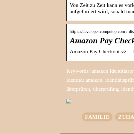
Von Zeit zu Zeit kann es vo
aufgefordert wird, sobald m
http s://developer.computop.com › 
Amazon Pay Check
Amazon Pay Checkout v2 – 
Keywords: amazon identitätspr
identität amazon, identitätspr
überprüfen, überprüfung ident
FAMILIE
ZUHA