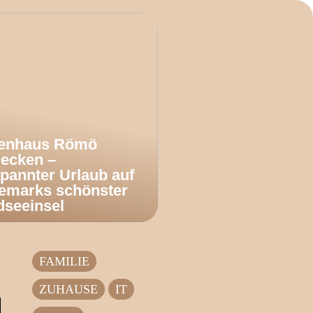
ienhaus Römö
decken –
pannter Urlaub auf
emarks schönster
dseeinsel
FAMILIE
ZUHAUSE
IT