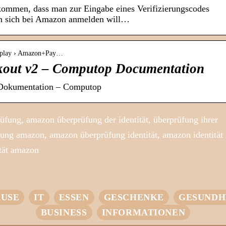
rkommen, dass man zur Eingabe eines Verifizierungscodes
an sich bei Amazon anmelden will…
display › Amazon+Pay…
out v2 – Computop Documentation
Dokumentation – Computop
üfung, amazon überprüfung der identität, überprüfung ihrer
üfung amazon, amazon überprüfung identität, amazon identität
ität amazon
USE
IT
ESSEN
GESCHENKE
GESUNDH
BUSINESS
INFORMATIONEN
Entdecken Sie