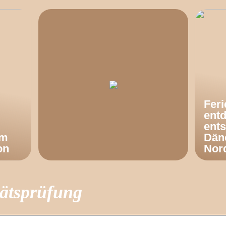
Fer
ent
ents
om
Dän
on
Nor
tätsprüfung