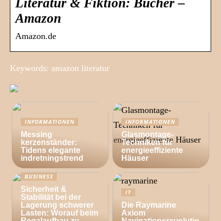
Literatur & Fiktion: Bücher –
Amazon
Amazon.de
Keywords: amazon literatur
INFORMATIONEN
INFORMATIONEN
Messing
Glasmontage-
kerzenständer:
Techniken für
Tidens elegante
energieeffiziente
indretningstrend
Häuser
BUSINESS
Sicherheit &
IT
Stabilität bei der
Lagerung schwerer
Die Raymarine
Lasten: Worauf beim
Axiom
Regalaufbau zu
Navigationsrevolutio