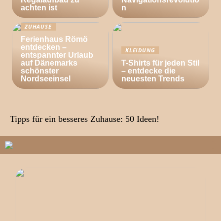
achten ist
n
ZUHAUSE
Ferienhaus Römö
entdecken –
KLEIDUNG
entspannter Urlaub
auf Dänemarks
T-Shirts für jeden Stil
schönster
– entdecke die
Nordseeinsel
neuesten Trends
Tipps für ein besseres Zuhause: 50 Ideen!