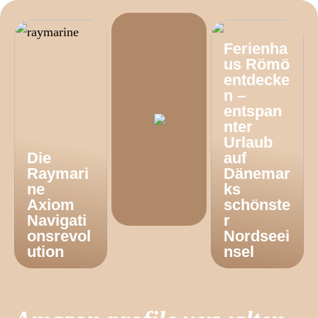
Ferienha
us Römö
entdecke
n –
entspan
nter
Urlaub
Die
auf
Raymari
Dänemar
ne
ks
Axiom
schönste
Navigati
r
onsrevol
Nordseei
ution
nsel