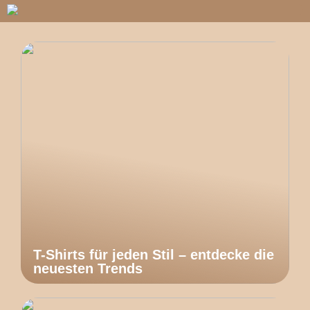
T-Shirts für jeden Stil – entdecke die
neuesten Trends