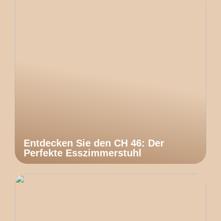
Entdecken Sie den CH 46: Der
Perfekte Esszimmerstuhl