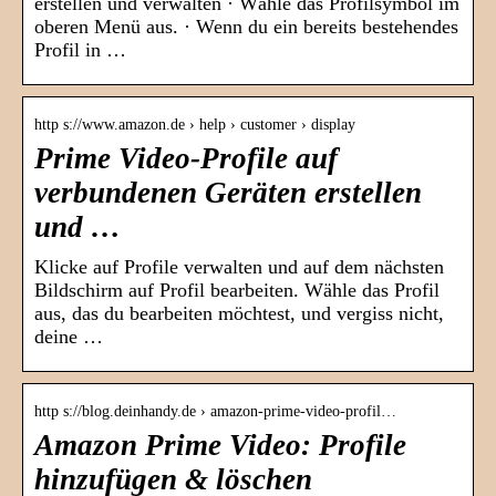
erstellen und verwalten · Wähle das Profilsymbol im
oberen Menü aus. · Wenn du ein bereits bestehendes
Profil in …
http s://www.amazon.de › help › customer › display
Prime Video-Profile auf
verbundenen Geräten erstellen
und …
Klicke auf Profile verwalten und auf dem nächsten
Bildschirm auf Profil bearbeiten. Wähle das Profil
aus, das du bearbeiten möchtest, und vergiss nicht,
deine …
http s://blog.deinhandy.de › amazon-prime-video-profil…
Amazon Prime Video: Profile
hinzufügen & löschen