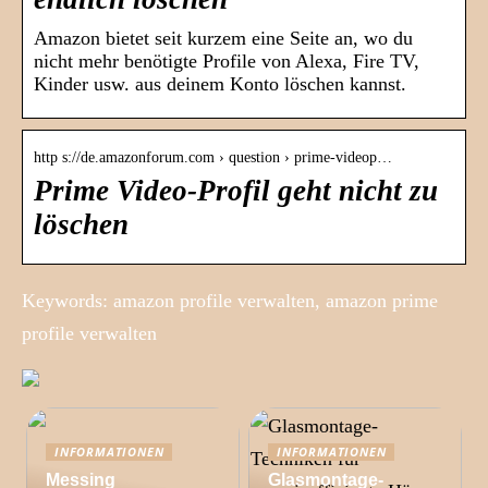
Amazon bietet seit kurzem eine Seite an, wo du
nicht mehr benötigte Profile von Alexa, Fire TV,
Kinder usw. aus deinem Konto löschen kannst.
http s://de.amazonforum.com › question › prime-videop…
Prime Video-Profil geht nicht zu
löschen
Keywords: amazon profile verwalten, amazon prime
profile verwalten
INFORMATIONEN
INFORMATIONEN
Messing
Glasmontage-