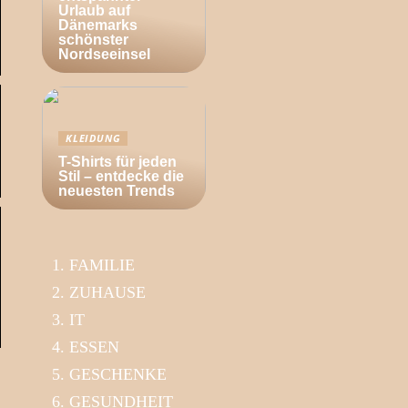
Urlaub auf
Dänemarks
schönster
Nordseeinsel
KLEIDUNG
T-Shirts für jeden
Stil – entdecke die
neuesten Trends
FAMILIE
ZUHAUSE
IT
ESSEN
GESCHENKE
GESUNDHEIT