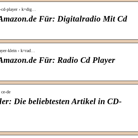
o-cd-player › k=dig…
Amazon.de Für: Digitalradio Mit Cd
layer-klein › k=rad…
Amazon.de Für: Radio Cd Player
› ce-de
er: Die beliebtesten Artikel in CD-