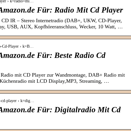
layer › k=radio+mi…
Amazon.de Für: Radio Mit Cd Player
CD IR – Stereo Internetradio (DAB+, UKW, CD-Player,
ay, USB, AUX, Kopfhöreranschluss, Wecker, 10 Watt, …
io-Cd-Player › k=B…
Amazon.de Für: Beste Radio Cd
B Radio mit CD Player zur Wandmontage, DAB+ Radio mit
Küchenradio mit LCD Display,MP3, Streaming, …
o-cd-player › k=dig…
Amazon.de Für: Digitalradio Mit Cd