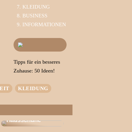
KLEIDUNG
BUSINESS
INFORMATIONEN
Tipps für ein besseres
Zuhause: 50 Ideen!
EIT
KLEIDUNG
Das Geheimnis
des
Wohlbefindens |
Entdecken Sie
Wärme
Hausschuhe