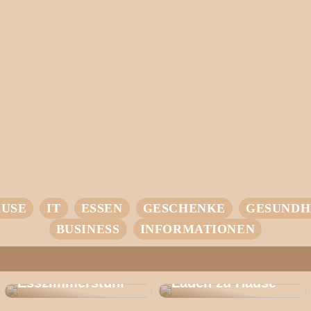
USE
IT
ESSEN
GESCHENKE
GESUNDH
BUSINESS
INFORMATIONEN
Entdecken Sie
den CH 46: Der
Ihr Einstieg in
Perfekte
intelligentes
Esszimmerstuhl
Laden zu Hause