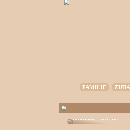
FAMILIE
ZUHA
T-Shirts für jeden
Stil – entdecke die
neuesten Trends