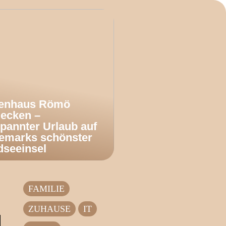
ienhaus Römö
decken –
pannter Urlaub auf
emarks schönster
dseeinsel
FAMILIE
ZUHAUSE
IT