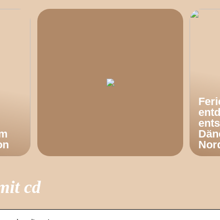
Fer
ent
ents
om
Dän
on
Nor
mit cd