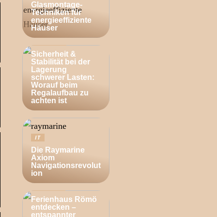
Glasmontage-
Techniken für
energieeffiziente
Häuser
BUSINESS
Sicherheit &
Stabilität bei der
Lagerung
schwerer Lasten:
Worauf beim
Regalaufbau zu
achten ist
IT
Die Raymarine
Axiom
Navigationsrevolut
ion
ZUHAUSE
Ferienhaus Römö
entdecken –
entspannter