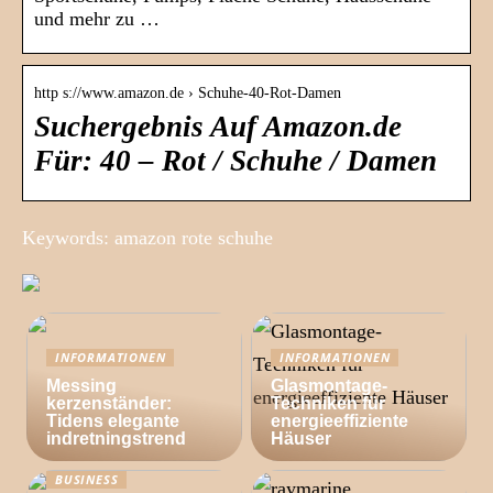
und mehr zu …
http s://www.amazon.de › Schuhe-40-Rot-Damen
Suchergebnis Auf Amazon.de
Für: 40 – Rot / Schuhe / Damen
Keywords: amazon rote schuhe
INFORMATIONEN
INFORMATIONEN
Messing
Glasmontage-
kerzenständer:
Techniken für
Tidens elegante
energieeffiziente
indretningstrend
Häuser
BUSINESS