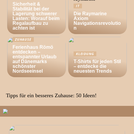
Sicherheit &
IT
Stabilität bei der
Lagerung schwerer
Die Raymarine
Lasten: Worauf beim
Axiom
Regalaufbau zu
Navigationsrevolutio
achten ist
n
ZUHAUSE
Ferienhaus Römö
entdecken –
KLEIDUNG
entspannter Urlaub
auf Dänemarks
T-Shirts für jeden Stil
schönster
– entdecke die
Nordseeinsel
neuesten Trends
Tipps für ein besseres Zuhause: 50 Ideen!