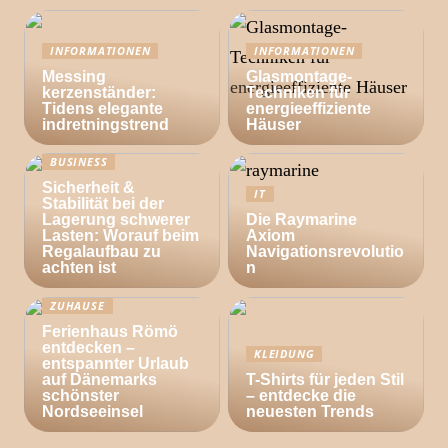
INFORMATIONEN
INFORMATIONEN
Messing
Glasmontage-
kerzenständer:
Techniken für
Tidens elegante
energieeffiziente
indretningstrend
Häuser
BUSINESS
Sicherheit &
IT
Stabilität bei der
Lagerung schwerer
Die Raymarine
Lasten: Worauf beim
Axiom
Regalaufbau zu
Navigationsrevolutio
achten ist
n
ZUHAUSE
Ferienhaus Römö
entdecken –
KLEIDUNG
entspannter Urlaub
auf Dänemarks
T-Shirts für jeden Stil
schönster
– entdecke die
Nordseeinsel
neuesten Trends