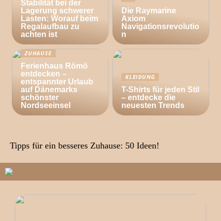
Stabilität bei der
Lagerung schwerer
Die Raymarine
Lasten: Worauf beim
Axiom
Regalaufbau zu
Navigationsrevolutio
achten ist
n
ZUHAUSE
Ferienhaus Römö
entdecken –
KLEIDUNG
entspannter Urlaub
auf Dänemarks
T-Shirts für jeden Stil
schönster
– entdecke die
Nordseeinsel
neuesten Trends
Tipps für ein besseres Zuhause: 50 Ideen!