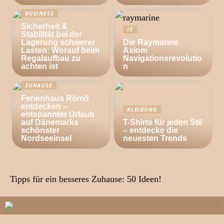
BUSINESS
Sicherheit &
IT
Stabilität bei der
Lagerung schwerer
Die Raymarine
Lasten: Worauf beim
Axiom
Regalaufbau zu
Navigationsrevolutio
achten ist
n
ZUHAUSE
Ferienhaus Römö
entdecken –
KLEIDUNG
entspannter Urlaub
auf Dänemarks
T-Shirts für jeden Stil
schönster
– entdecke die
Nordseeinsel
neuesten Trends
Tipps für ein besseres Zuhause: 50 Ideen!