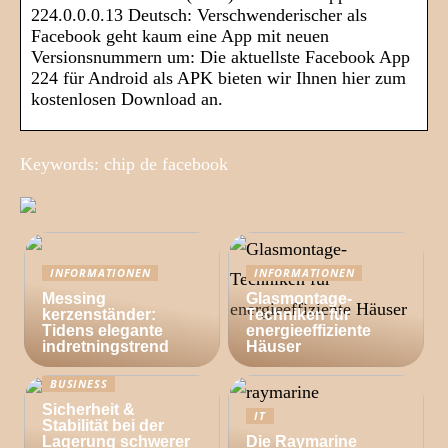
224.0.0.0.13 Deutsch: Verschwenderischer als
Facebook geht kaum eine App mit neuen
Versionsnummern um: Die aktuellste Facebook App
224 für Android als APK bieten wir Ihnen hier zum
kostenlosen Download an.
Keywords: chip de facebook
INFORMATIONEN
INFORMATIONEN
Messing
Glasmontage-
kerzenständer:
Techniken für
Tidens elegante
energieeffiziente
indretningstrend
Häuser
BUSINESS
Sicherheit &
IT
Stabilität bei der
Lagerung schwerer
Die Raymarine