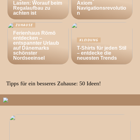
Lasten: Worauf beim
Axiom
Regalaufbau zu
Navigationsrevolutio
achten ist
n
ZUHAUSE
Ferienhaus Römö
entdecken –
KLEIDUNG
entspannter Urlaub
auf Dänemarks
T-Shirts für jeden Stil
schönster
– entdecke die
Nordseeinsel
neuesten Trends
Tipps für ein besseres Zuhause: 50 Ideen!