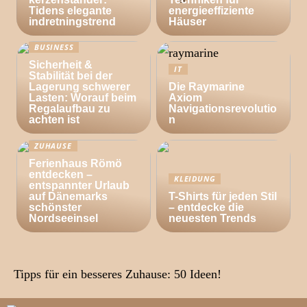
Tidens elegante
energieeffiziente
indretningstrend
Häuser
BUSINESS
Sicherheit &
IT
Stabilität bei der
Lagerung schwerer
Die Raymarine
Lasten: Worauf beim
Axiom
Regalaufbau zu
Navigationsrevolutio
achten ist
n
ZUHAUSE
Ferienhaus Römö
entdecken –
KLEIDUNG
entspannter Urlaub
auf Dänemarks
T-Shirts für jeden Stil
schönster
– entdecke die
Nordseeinsel
neuesten Trends
Tipps für ein besseres Zuhause: 50 Ideen!