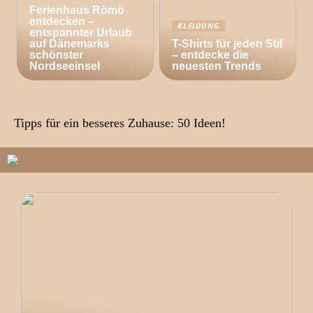
Ferienhaus Römö
entdecken –
KLEIDUNG
entspannter Urlaub
auf Dänemarks
T-Shirts für jeden Stil
schönster
– entdecke die
Nordseeinsel
neuesten Trends
Tipps für ein besseres Zuhause: 50 Ideen!