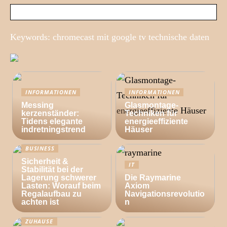
Keywords: chromecast mit google tv technische daten
INFORMATIONEN
INFORMATIONEN
Messing
Glasmontage-
kerzenständer:
Techniken für
Tidens elegante
energieeffiziente
indretningstrend
Häuser
BUSINESS
Sicherheit &
IT
Stabilität bei der
Lagerung schwerer
Die Raymarine
Lasten: Worauf beim
Axiom
Regalaufbau zu
Navigationsrevolutio
achten ist
n
ZUHAUSE