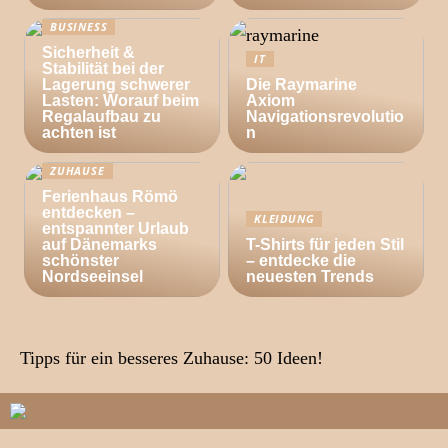
BUSINESS
Sicherheit &
IT
Stabilität bei der
Lagerung schwerer
Die Raymarine
Lasten: Worauf beim
Axiom
Regalaufbau zu
Navigationsrevolutio
achten ist
n
ZUHAUSE
Ferienhaus Römö
entdecken –
KLEIDUNG
entspannter Urlaub
auf Dänemarks
T-Shirts für jeden Stil
schönster
– entdecke die
Nordseeinsel
neuesten Trends
Tipps für ein besseres Zuhause: 50 Ideen!