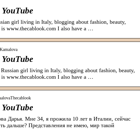
 YouTube
an girl living in Italy, blogging about fashion, beauty,
og is www.thecablook.com I also have a …
yaKamalova
 YouTube
ussian girl living in Italy, blogging about fashion, beauty,
og is www.thecablook.com I also have a …
malovaThecablook
 YouTube
ва Дарья. Мне 34, я прожила 10 лет в Италии, сейчас
ить дальше? Представления не имею, мир такой