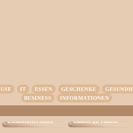
USE
IT
ESSEN
GESCHENKE
GESUNDH
BUSINESS
INFORMATIONEN
Entdecken Sie
den CH 46: Der
Ihr Einstieg in
Perfekte
intelligentes
Esszimmerstuhl
Laden zu Hause