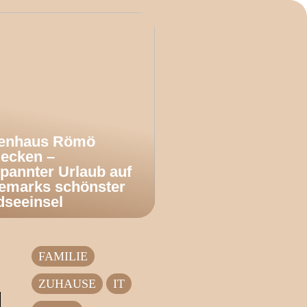
ienhaus Römö
decken –
pannter Urlaub auf
emarks schönster
dseeinsel
FAMILIE
ZUHAUSE
IT