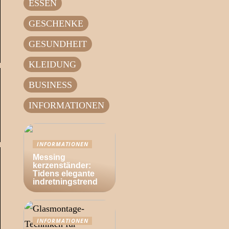
ESSEN
GESCHENKE
GESUNDHEIT
KLEIDUNG
BUSINESS
INFORMATIONEN
INFORMATIONEN
Messing
kerzenständer:
Tidens elegante
indretningstrend
INFORMATIONEN