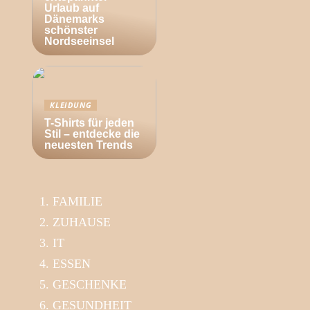
Urlaub auf
Dänemarks
schönster
Nordseeinsel
KLEIDUNG
T-Shirts für jeden
Stil – entdecke die
neuesten Trends
FAMILIE
ZUHAUSE
IT
ESSEN
GESCHENKE
GESUNDHEIT