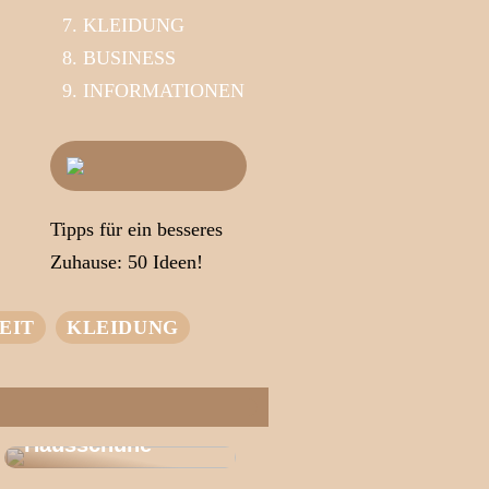
KLEIDUNG
BUSINESS
INFORMATIONEN
Tipps für ein besseres
Zuhause: 50 Ideen!
EIT
KLEIDUNG
Das Geheimnis
des
Wohlbefindens |
Entdecken Sie
Wärme
Hausschuhe