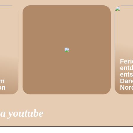
Fer
ent
ents
om
Dän
on
Nor
a youtube