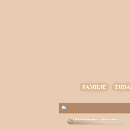
FAMILIE
ZUHA
T-Shirts für jeden
Stil – entdecke die
neuesten Trends