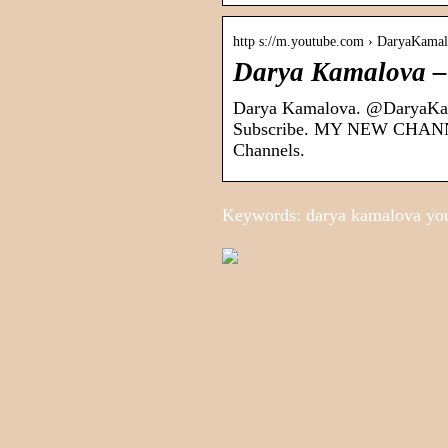
http s://m.youtube.com › DaryaKamalo
Darya Kamalova –
Darya Kamalova. @DaryaKam
Subscribe. MY NEW CHANNEL
Channels.
Keywords: darya kamalova yo