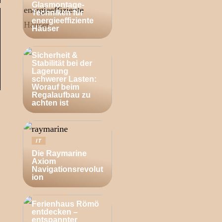
Glasmontage-
Techniken für
energieeffiziente
Häuser
BUSINESS
Sicherheit &
Stabilität bei der
Lagerung
schwerer Lasten:
Worauf beim
Regalaufbau zu
achten ist
IT
Die Raymarine
Axiom
Navigationsrevolut
ion
ZUHAUSE
Ferienhaus Römö
entdecken –
entspannter