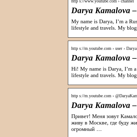
http s://www.youtube.com › channel
Darya Kamalova –
My name is Darya, I’m a Russi
lifestyle and travels. My bl
http s://m.youtube.com › user › Dar
Darya Kamalova –
Hi! My name is Darya, I’m a R
lifestyle and travels. My bl
http s://m.youtube.com › @DaryaKa
Darya Kamalova –
Привет! Меня зовут Камало
живу в Москве, где буду ж
огромный …