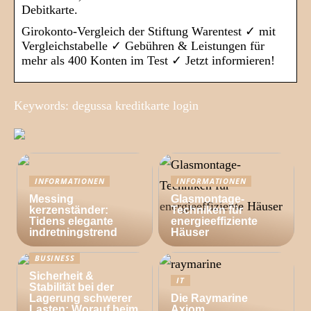
Debitkarte.
Girokonto-Vergleich der Stiftung Warentest ✓ mit
Vergleichstabelle ✓ Gebühren & Leistungen für
mehr als 400 Konten im Test ✓ Jetzt informieren!
Keywords: degussa kreditkarte login
INFORMATIONEN
INFORMATIONEN
Messing
Glasmontage-
kerzenständer:
Techniken für
Tidens elegante
energieeffiziente
indretningstrend
Häuser
BUSINESS
Sicherheit &
IT
Stabilität bei der
Lagerung schwerer
Die Raymarine
Lasten: Worauf beim
Axiom