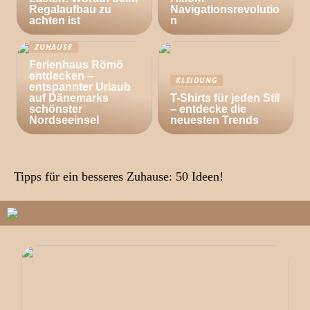
Regalaufbau zu
Navigationsrevolutio
achten ist
n
ZUHAUSE
Ferienhaus Römö
entdecken –
KLEIDUNG
entspannter Urlaub
auf Dänemarks
T-Shirts für jeden Stil
schönster
– entdecke die
Nordseeinsel
neuesten Trends
Tipps für ein besseres Zuhause: 50 Ideen!