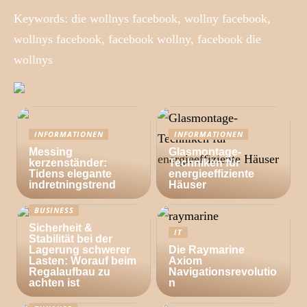
Keywords: die wollnys facebook, wollny facebook,
wollnys facebook, facebook wollny, facebook die
wollnys
INFORMATIONEN
INFORMATIONEN
Messing
Glasmontage-
kerzenständer:
Techniken für
Tidens elegante
energieeffiziente
indretningstrend
Häuser
BUSINESS
Sicherheit &
IT
Stabilität bei der
Lagerung schwerer
Die Raymarine
Lasten: Worauf beim
Axiom
Regalaufbau zu
Navigationsrevolutio
achten ist
n