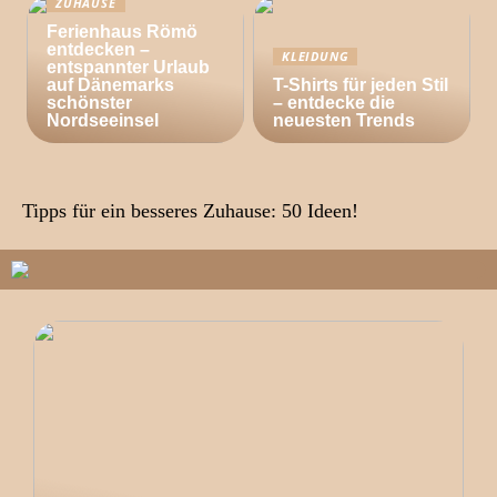
ZUHAUSE
Ferienhaus Römö
entdecken –
KLEIDUNG
entspannter Urlaub
auf Dänemarks
T-Shirts für jeden Stil
schönster
– entdecke die
Nordseeinsel
neuesten Trends
Tipps für ein besseres Zuhause: 50 Ideen!