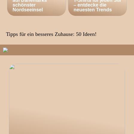
auf Dänemarks
T-Shirts für jeden Stil
schönster
– entdecke die
Nordseeinsel
neuesten Trends
Tipps für ein besseres Zuhause: 50 Ideen!