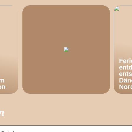
Fer
ent
ents
om
Dän
on
Nor
n