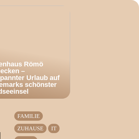
ienhaus Römö
decken –
pannter Urlaub auf
emarks schönster
dseeinsel
FAMILIE
ZUHAUSE
IT