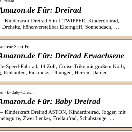
k=Dreirad
Amazon.de Für: Dreirad
— Kinderkraft Dreirad 5 in 1 TWIPPER, Kinderdreirad,
 Drehsitz, höhenverstellbar Elterngriff, Sonnendach, …
rwachsene-Sport-Fre…
 Amazon.de Für: Dreirad Erwachsene
le-Speed-Fahrrad, 14 Zoll, Cruise Trike mit großem Korb,
g, Einkaufen, Picknicks, Übungen, Herren, Damen.
irad › k=Baby+Drei…
Amazon.de Für: Baby Dreirad
— Kinderkraft Dreirad ASTON, Kinderdreirad, Jogger, mit
heitsgurte, Zwei Lenker, Freilaufrad, Schubstange, …