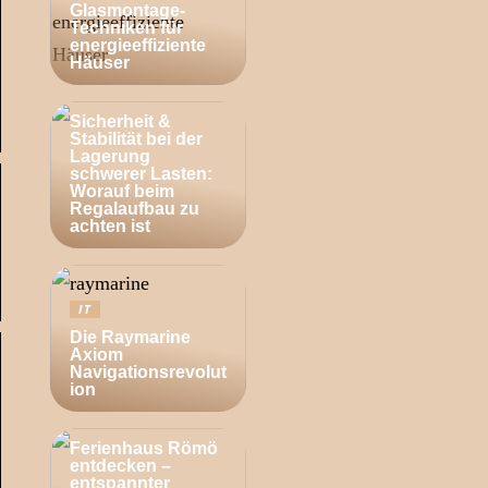
Glasmontage-
Techniken für
energieeffiziente
Häuser
BUSINESS
Sicherheit &
Stabilität bei der
Lagerung
schwerer Lasten:
Worauf beim
Regalaufbau zu
achten ist
IT
Die Raymarine
Axiom
Navigationsrevolut
ion
ZUHAUSE
Ferienhaus Römö
entdecken –
entspannter