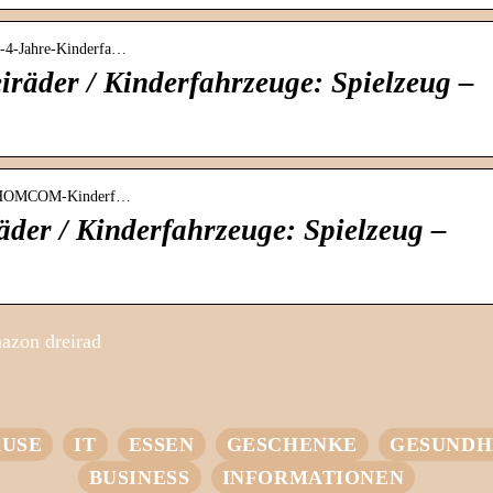
3-4-Jahre-Kinderfa…
eiräder / Kinderfahrzeuge: Spielzeug –
er-HOMCOM-Kinderf…
er / Kinderfahrzeuge: Spielzeug –
azon dreirad
USE
IT
ESSEN
GESCHENKE
GESUNDH
BUSINESS
INFORMATIONEN