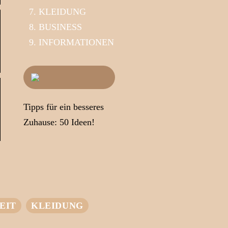
KLEIDUNG
BUSINESS
INFORMATIONEN
Tipps für ein besseres
Zuhause: 50 Ideen!
EIT
KLEIDUNG
Das Geheimnis
des