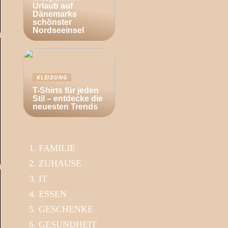
Urlaub auf
Dänemarks
schönster
Nordseeinsel
KLEIDUNG
T-Shirts für jeden
Stil – entdecke die
neuesten Trends
FAMILIE
ZUHAUSE
IT
ESSEN
GESCHENKE
GESUNDHEIT