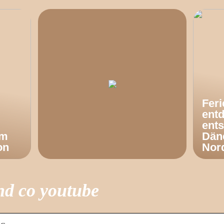
Fer
ent
ents
om
Dän
on
Nor
und co youtube