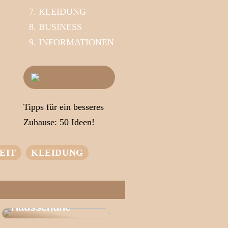
KLEIDUNG
BUSINESS
INFORMATIONEN
Tipps für ein besseres
Zuhause: 50 Ideen!
EIT
KLEIDUNG
Das Geheimnis
des
Wohlbefindens |
Entdecken Sie
Wärme
Hausschuhe