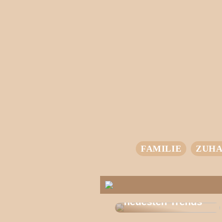
FAMILIE
ZUHA
T-Shirts für jeden
Stil – entdecke die
neuesten Trends