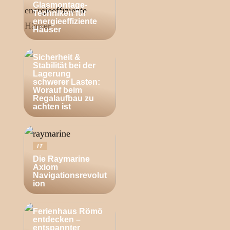
Glasmontage-
Techniken für
energieeffiziente
Häuser
BUSINESS
Sicherheit &
Stabilität bei der
Lagerung
schwerer Lasten:
Worauf beim
Regalaufbau zu
achten ist
IT
Die Raymarine
Axiom
Navigationsrevolut
ion
ZUHAUSE
Ferienhaus Römö
entdecken –
entspannter