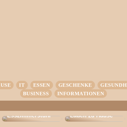
USE
IT
ESSEN
GESCHENKE
GESUNDH
BUSINESS
INFORMATIONEN
Entdecken Sie
den CH 46: Der
Ihr Einstieg in
Perfekte
intelligentes
Esszimmerstuhl
Laden zu Hause