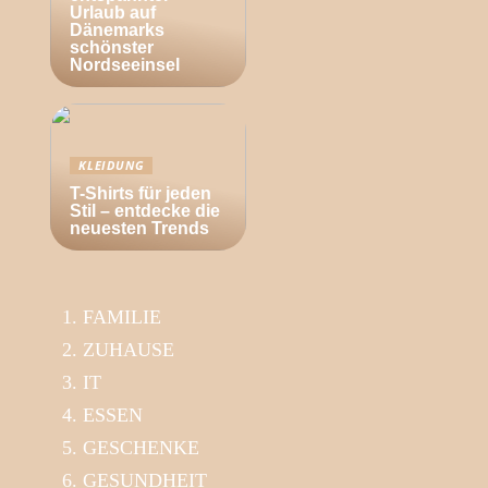
Urlaub auf
Dänemarks
schönster
Nordseeinsel
KLEIDUNG
T-Shirts für jeden
Stil – entdecke die
neuesten Trends
FAMILIE
ZUHAUSE
IT
ESSEN
GESCHENKE
GESUNDHEIT