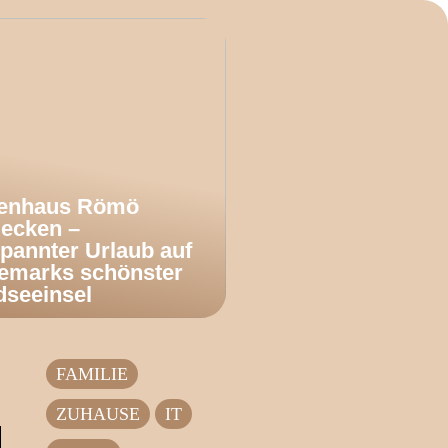
ienhaus Römö
decken –
pannter Urlaub auf
emarks schönster
dseeinsel
FAMILIE
ZUHAUSE
IT