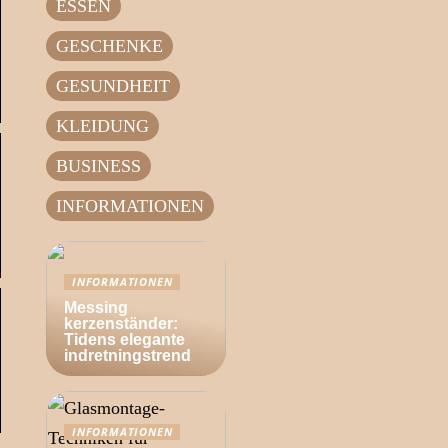
ESSEN
GESCHENKE
GESUNDHEIT
KLEIDUNG
BUSINESS
INFORMATIONEN
INFORMATIONEN
Messing
kerzenständer:
Tidens elegante
indretningstrend
INFORMATIONEN