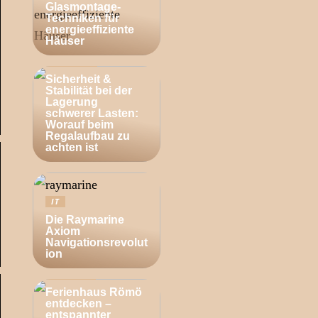
Glasmontage-
Techniken für
energieeffiziente
Häuser
BUSINESS
Sicherheit &
Stabilität bei der
Lagerung
schwerer Lasten:
Worauf beim
Regalaufbau zu
achten ist
IT
Die Raymarine
Axiom
Navigationsrevolut
ion
ZUHAUSE
Ferienhaus Römö
entdecken –
entspannter