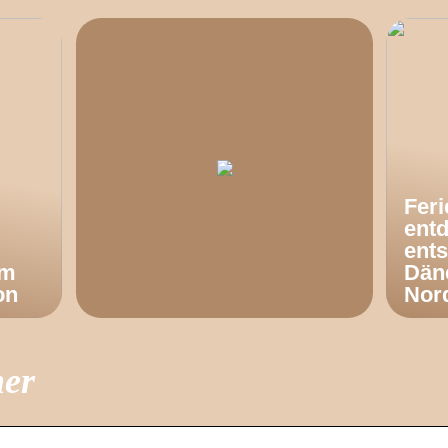
Fer
ent
ents
om
Dän
on
Nor
ner