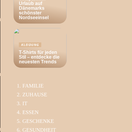
Urlaub auf
Dänemarks
schönster
Nordseeinsel
KLEIDUNG
T-Shirts für jeden
Stil – entdecke die
neuesten Trends
FAMILIE
ZUHAUSE
IT
ESSEN
GESCHENKE
GESUNDHEIT