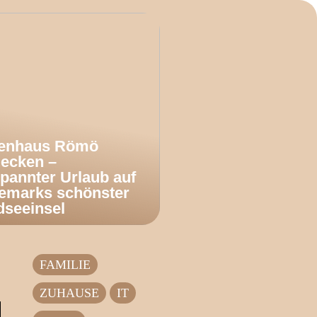
ienhaus Römö
decken –
pannter Urlaub auf
emarks schönster
dseeinsel
FAMILIE
ZUHAUSE
IT