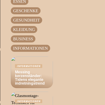
ESSEN
GESCHENKE
GESUNDHEIT
KLEIDUNG
BUSINESS
INFORMATIONEN
INFORMATIONEN
Messing
kerzenständer:
Tidens elegante
indretningstrend
INFORMATIONEN