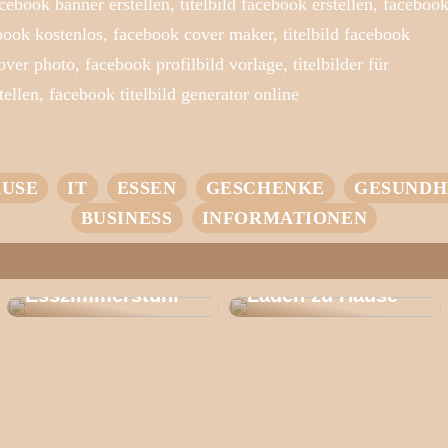
acebook banner erstellen, titelbild facebook erstellen, faceboo
ebook kostenlos, facebook cover maker, titelbild facebook
ver photo, facebook profilbild vorlage, titelbilder für
ellen, facebook titelbild generator online
USE
IT
ESSEN
GESCHENKE
GESUNDH
BUSINESS
INFORMATIONEN
Entdecken Sie
den CH 46: Der
Ihr Einstieg in
Perfekte
intelligentes
Esszimmerstuhl
Laden zu Hause