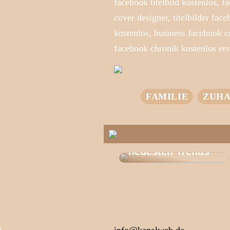
facebook titelbild kostenlos, f
cover designer, titelbilder fac
kostenlos, business facebook co
facebook chronik kostenlos erst
FAMILIE
ZUHA
T-Shirts für jeden
Stil – entdecke die
neuesten Trends