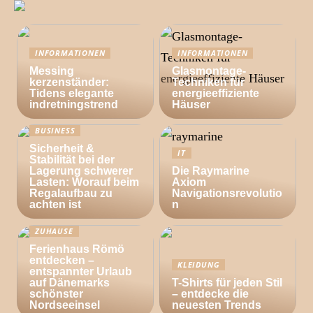
INFORMATIONEN
INFORMATIONEN
Messing
Glasmontage-
kerzenständer:
Techniken für
Tidens elegante
energieeffiziente
indretningstrend
Häuser
BUSINESS
Sicherheit &
IT
Stabilität bei der
Lagerung schwerer
Die Raymarine
Lasten: Worauf beim
Axiom
Regalaufbau zu
Navigationsrevolutio
achten ist
n
ZUHAUSE
Ferienhaus Römö
entdecken –
KLEIDUNG
entspannter Urlaub
auf Dänemarks
T-Shirts für jeden Stil
schönster
– entdecke die
Nordseeinsel
neuesten Trends