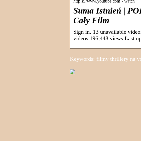
http s://www.youtube.com › watch
Suma Istnień | PO
Cały Film
Sign in. 13 unavailable vid
videos 196,448 views Last up
Keywords: filmy thrillery na y