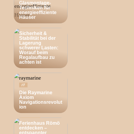
Glasmontage-
Techniken für
energieeffiziente
Häuser
BUSINESS
Sicherheit &
Stabilität bei der
Lagerung
schwerer Lasten:
Worauf beim
Regalaufbau zu
achten ist
IT
Die Raymarine
Axiom
Navigationsrevolut
ion
ZUHAUSE
Ferienhaus Römö
entdecken –
entspannter