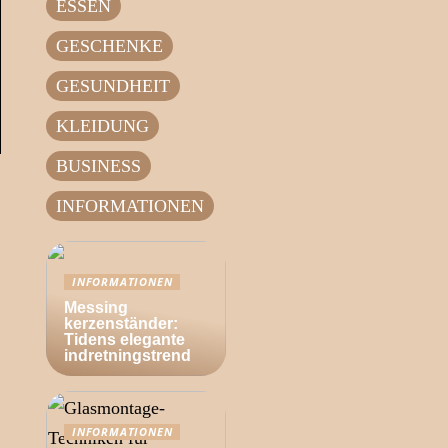
ESSEN
GESCHENKE
GESUNDHEIT
KLEIDUNG
BUSINESS
INFORMATIONEN
INFORMATIONEN
Messing
kerzenständer:
Tidens elegante
indretningstrend
INFORMATIONEN