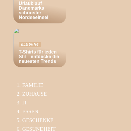
Urlaub auf
Dänemarks
schönster
Nordseeinsel
KLEIDUNG
T-Shirts für jeden
Stil – entdecke die
neuesten Trends
FAMILIE
ZUHAUSE
IT
ESSEN
GESCHENKE
GESUNDHEIT