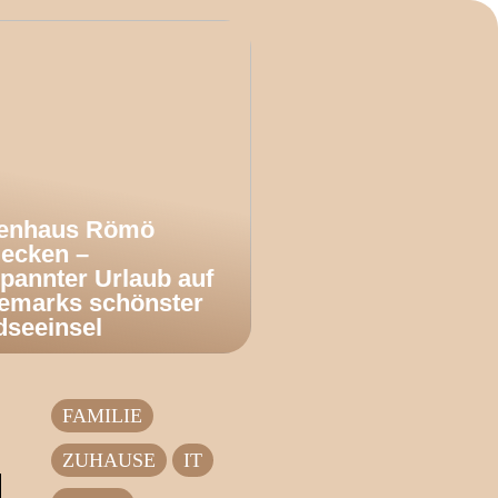
ienhaus Römö
decken –
pannter Urlaub auf
emarks schönster
dseeinsel
FAMILIE
ZUHAUSE
IT