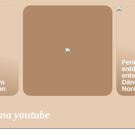
Fer
ent
ents
om
Dän
on
Nor
 na youtube