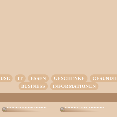
USE
IT
ESSEN
GESCHENKE
GESUNDH
BUSINESS
INFORMATIONEN
Entdecken Sie
den CH 46: Der
Ihr Einstieg in
Perfekte
intelligentes
Esszimmerstuhl
Laden zu Hause