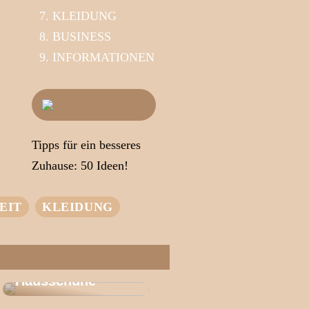
KLEIDUNG
BUSINESS
INFORMATIONEN
Tipps für ein besseres
Zuhause: 50 Ideen!
EIT
KLEIDUNG
Das Geheimnis
des
Wohlbefindens |
Entdecken Sie
Wärme
Hausschuhe