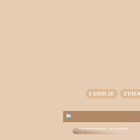
FAMILIE
ZUHA
T-Shirts für jeden
Stil – entdecke die
neuesten Trends