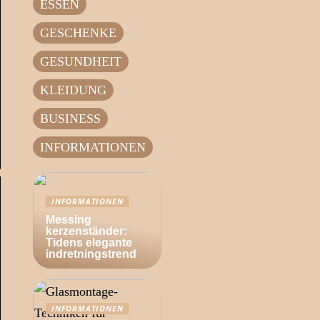
ESSEN
GESCHENKE
GESUNDHEIT
KLEIDUNG
BUSINESS
INFORMATIONEN
INFORMATIONEN
Messing
kerzenständer:
Tidens elegante
indretningstrend
INFORMATIONEN