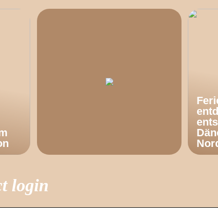
Fer
ent
ents
om
Dän
on
Nor
t login