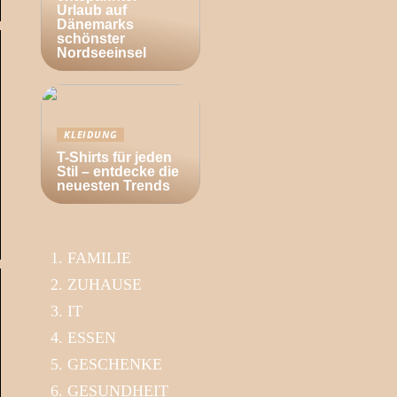
Urlaub auf
Dänemarks
schönster
Nordseeinsel
KLEIDUNG
T-Shirts für jeden
Stil – entdecke die
neuesten Trends
FAMILIE
ZUHAUSE
IT
ESSEN
GESCHENKE
GESUNDHEIT