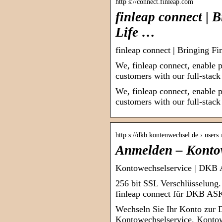
http s://connect.finleap.com
finleap connect | 
Life …
finleap connect | Bringing Fi
We, finleap connect, enable pa
customers with our full-stac
We, finleap connect, enable pa
customers with our full-stac
http s://dkb.kontenwechsel.de › users 
Anmelden – Konto
Kontowechselservice | DKB
256 bit SSL Verschlüsselung
finleap connect für DKB AS
Wechseln Sie Ihr Konto zur 
Kontowechselservice. Kontowe