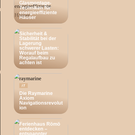
Glasmontage-
Techniken für
energieeffiziente
Häuser
BUSINESS
Sicherheit &
Stabilität bei der
Lagerung
schwerer Lasten:
Worauf beim
Regalaufbau zu
achten ist
IT
Die Raymarine
Axiom
Navigationsrevolut
ion
ZUHAUSE
Ferienhaus Römö
entdecken –
entspannter