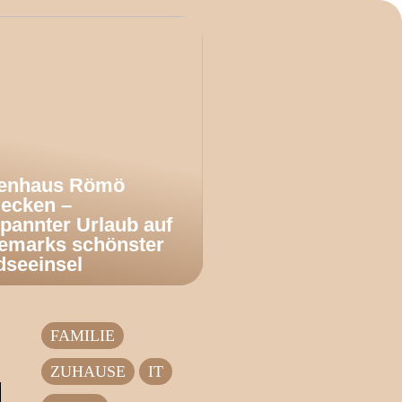
ienhaus Römö
decken –
pannter Urlaub auf
emarks schönster
dseeinsel
FAMILIE
ZUHAUSE
IT