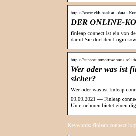
http s://www.vkb-bank.at › data › Ko
DER ONLINE-KON
finleap connect ist ein von d
damit Sie dort den Login sow
http s://support.tomorrow.one › soluti
Wer oder was ist f
sicher?
Wer oder was ist finleap con
09.09.2021 — Finleap connect
Unternehmen bietet einen dig
Keywords: finleap connect logi