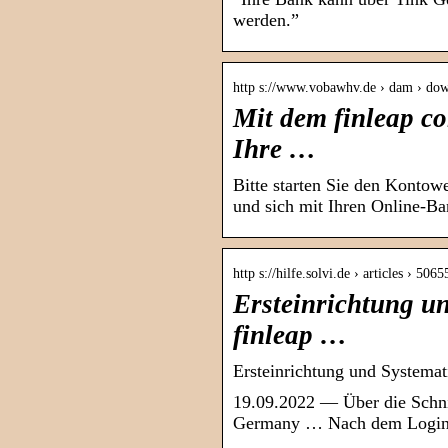
werden.”
http s://www.vobawhv.de › dam › do
Mit dem finleap c
Ihre …
Bitte starten Sie den Konto
und sich mit Ihren Online-B
http s://hilfe.solvi.de › articles › 50
Ersteinrichtung u
finleap …
Ersteinrichtung und Systemat
19.09.2022 — Über die Schnit
Germany … Nach dem Login b