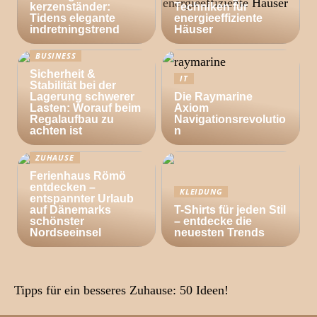
kerzenständer:
Techniken für
Tidens elegante
energieeffiziente
indretningstrend
Häuser
BUSINESS
Sicherheit &
IT
Stabilität bei der
Lagerung schwerer
Die Raymarine
Lasten: Worauf beim
Axiom
Regalaufbau zu
Navigationsrevolutio
achten ist
n
ZUHAUSE
Ferienhaus Römö
entdecken –
KLEIDUNG
entspannter Urlaub
auf Dänemarks
T-Shirts für jeden Stil
schönster
– entdecke die
Nordseeinsel
neuesten Trends
Tipps für ein besseres Zuhause: 50 Ideen!