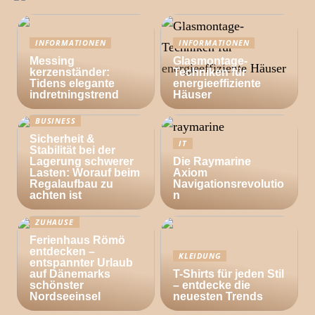
INFORMATIONEN
INFORMATIONEN
Messing
Glasmontage-
kerzenständer:
Techniken für
Tidens elegante
energieeffiziente
indretningstrend
Häuser
BUSINESS
Sicherheit &
IT
Stabilität bei der
Lagerung schwerer
Die Raymarine
Lasten: Worauf beim
Axiom
Regalaufbau zu
Navigationsrevolutio
achten ist
n
ZUHAUSE
Ferienhaus Römö
entdecken –
KLEIDUNG
entspannter Urlaub
auf Dänemarks
T-Shirts für jeden Stil
schönster
– entdecke die
Nordseeinsel
neuesten Trends