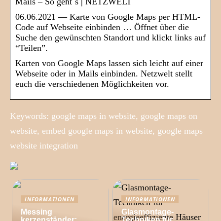
Mails – So geht´s | NETZWELT
06.06.2021 — Karte von Google Maps per HTML-
Code auf Webseite einbinden … Öffnet über die
Suche den gewünschten Standort und klickt links auf
“Teilen”.
Karten von Google Maps lassen sich leicht auf einer
Webseite oder in Mails einbinden. Netzwelt stellt
euch die verschiedenen Möglichkeiten vor.
Keywords: google maps in website, google maps on
website, embed google maps in website, google maps
website integration
INFORMATIONEN
INFORMATIONEN
Messing
Glasmontage-
kerzenständer:
Techniken für