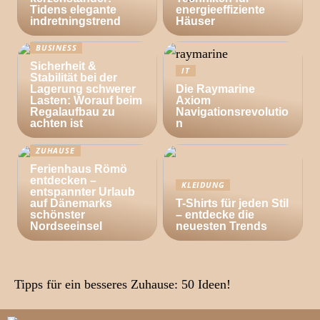
Tidens elegante
energieeffiziente
indretningstrend
Häuser
BUSINESS
Sicherheit &
IT
Stabilität bei der
Lagerung schwerer
Die Raymarine
Lasten: Worauf beim
Axiom
Regalaufbau zu
Navigationsrevolutio
achten ist
n
ZUHAUSE
Ferienhaus Römö
entdecken –
KLEIDUNG
entspannter Urlaub
auf Dänemarks
T-Shirts für jeden Stil
schönster
– entdecke die
Nordseeinsel
neuesten Trends
Tipps für ein besseres Zuhause: 50 Ideen!