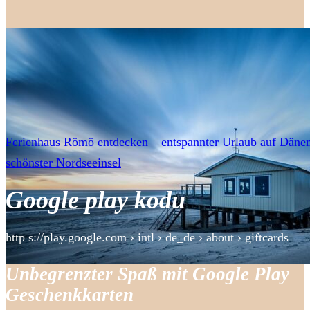
Ferienhaus Römö entdecken – entspannter Urlaub auf Däne
schönster Nordseeinsel
Google play kodu
http s://play.google.com › intl › de_de › about › giftcards
Unbegrenzter Spaß mit Google Play
Geschenkkarten