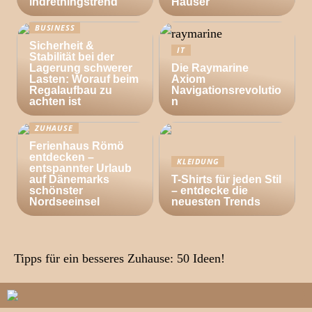
indretningstrend
Häuser
BUSINESS
Sicherheit &
IT
Stabilität bei der
Lagerung schwerer
Die Raymarine
Lasten: Worauf beim
Axiom
Regalaufbau zu
Navigationsrevolutio
achten ist
n
ZUHAUSE
Ferienhaus Römö
entdecken –
KLEIDUNG
entspannter Urlaub
auf Dänemarks
T-Shirts für jeden Stil
schönster
– entdecke die
Nordseeinsel
neuesten Trends
Tipps für ein besseres Zuhause: 50 Ideen!