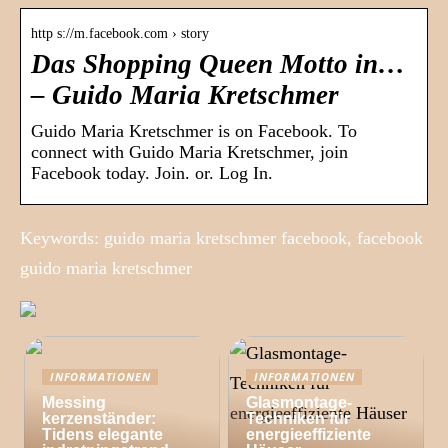
http s://m.facebook.com › story
Das Shopping Queen Motto in…
– Guido Maria Kretschmer
Guido Maria Kretschmer is on Facebook. To
connect with Guido Maria Kretschmer, join
Facebook today. Join. or. Log In.
Keywords: guido maria kretschmer facebook, facebook
guido maria kretschmer
INFORMATIONEN
INFORMATIONEN
Messing
Glasmontage-
kerzenständer:
Techniken für
Tidens elegante
energieeffiziente