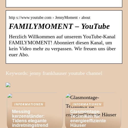
http s://www.youtube.com › JennyMoment › about
FAMILYMOMENT – YouTube
Herzlich Willkommen auf unserem YouTube-Kanal
FAMILYMOMENT! Abonniert diesen Kanal, um
kein Video mehr zu verpassen. Wir freuen uns über
euer Abo.
Keywords: jenny frankhauser youtube channel
INFORMATIONEN
INFORMATIONEN
Messing
Glasmontage-
kerzenständer:
Techniken für
Tidens elegante
energieeffiziente
indretningstrend
Häuser