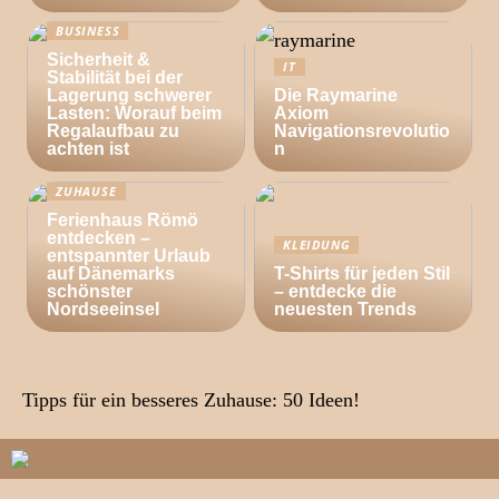
BUSINESS
Sicherheit &
IT
Stabilität bei der
Lagerung schwerer
Die Raymarine
Lasten: Worauf beim
Axiom
Regalaufbau zu
Navigationsrevolutio
achten ist
n
ZUHAUSE
Ferienhaus Römö
entdecken –
KLEIDUNG
entspannter Urlaub
auf Dänemarks
T-Shirts für jeden Stil
schönster
– entdecke die
Nordseeinsel
neuesten Trends
Tipps für ein besseres Zuhause: 50 Ideen!