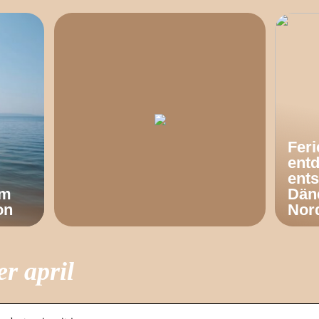
Fer
ent
ents
om
Dän
on
Nor
r april