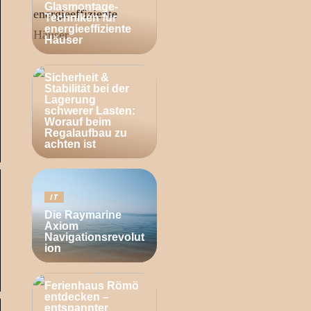
Glasmontage-
Techniken für
energieeffiziente
Häuser
BUSINESS
Sicherheit &
Stabilität bei der
Lagerung
schwerer Lasten:
Worauf beim
Regalaufbau zu
achten ist
IT
Die Raymarine
Axiom
Navigationsrevolut
ion
ZUHAUSE
Ferienhaus Römö
entdecken –
entspannter