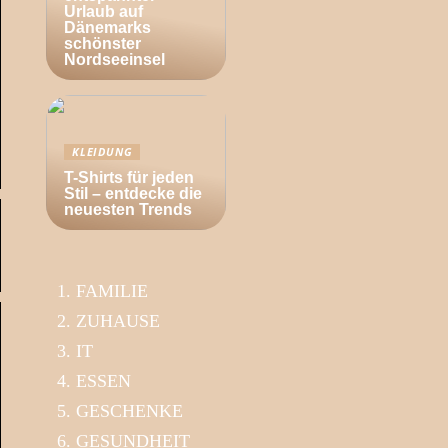
Urlaub auf
Dänemarks
schönster
Nordseeinsel
KLEIDUNG
T-Shirts für jeden
Stil – entdecke die
neuesten Trends
FAMILIE
ZUHAUSE
IT
ESSEN
GESCHENKE
GESUNDHEIT