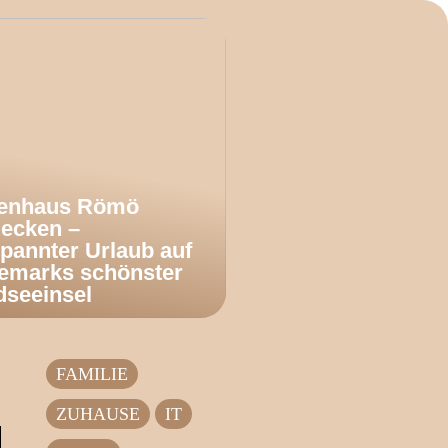
ienhaus Römö
decken –
pannter Urlaub auf
emarks schönster
dseeinsel
FAMILIE
ZUHAUSE
IT