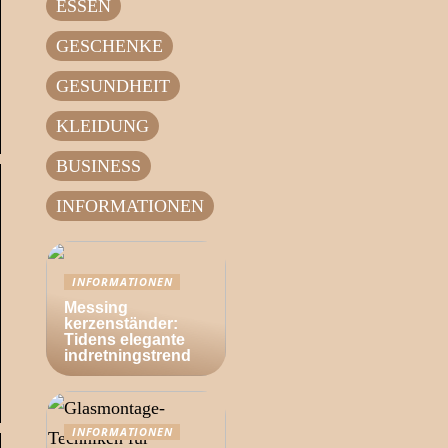
ESSEN
GESCHENKE
GESUNDHEIT
KLEIDUNG
BUSINESS
INFORMATIONEN
INFORMATIONEN
Messing
kerzenständer:
Tidens elegante
indretningstrend
INFORMATIONEN