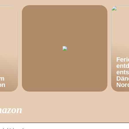
Fer
ent
ents
om
Dän
on
Nor
mazon