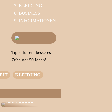
KLEIDUNG
BUSINESS
INFORMATIONEN
Tipps für ein besseres
Zuhause: 50 Ideen!
EIT
KLEIDUNG
Das Geheimnis
des
Wohlbefindens |
Entdecken Sie
Wärme
Hausschuhe