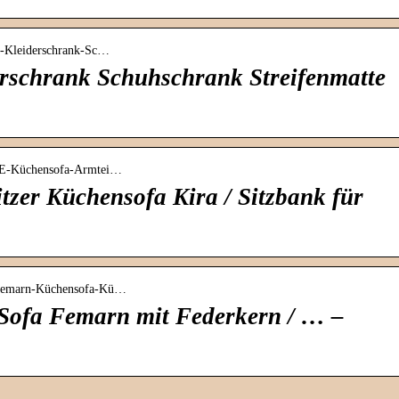
a-Kleiderschrank-Sc…
rschrank Schuhschrank Streifenmatte
RE-Küchensofa-Armtei…
er Küchensofa Kira / Sitzbank für
-Femarn-Küchensofa-Kü…
 Sofa Femarn mit Federkern / … –