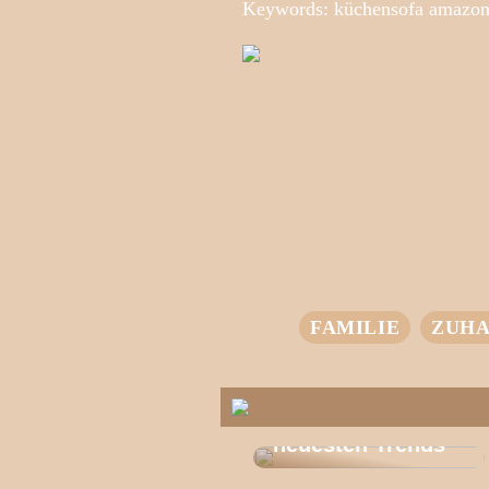
Keywords: küchensofa amazo
FAMILIE
ZUHA
T-Shirts für jeden
Stil – entdecke die
neuesten Trends