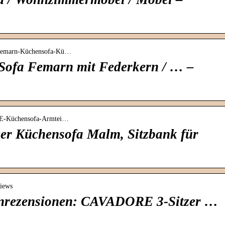
-Femarn-Küchensofa-Kü…
 Sofa Femarn mit Federkern / … –
RE-Küchensofa-Armtei…
r Küchensofa Malm, Sitzbank für
views
nrezensionen: CAVADORE 3-Sitzer …