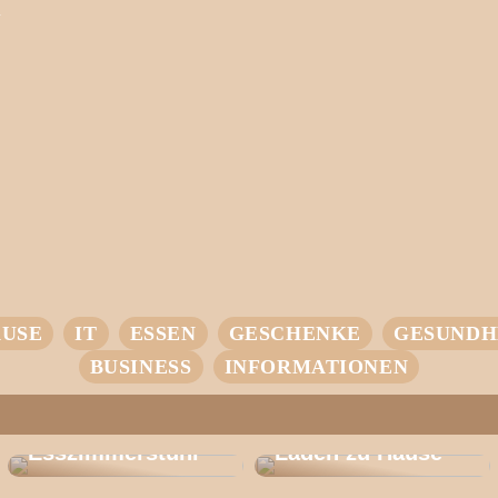
n
USE
IT
ESSEN
GESCHENKE
GESUNDH
BUSINESS
INFORMATIONEN
Entdecken Sie
den CH 46: Der
Ihr Einstieg in
Perfekte
intelligentes
Esszimmerstuhl
Laden zu Hause