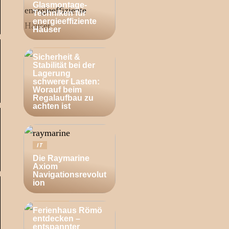
Glasmontage-
Techniken für
energieeffiziente
Häuser
BUSINESS
Sicherheit &
Stabilität bei der
Lagerung
schwerer Lasten:
Worauf beim
Regalaufbau zu
achten ist
IT
Die Raymarine
Axiom
Navigationsrevolut
ion
ZUHAUSE
Ferienhaus Römö
entdecken –
entspannter