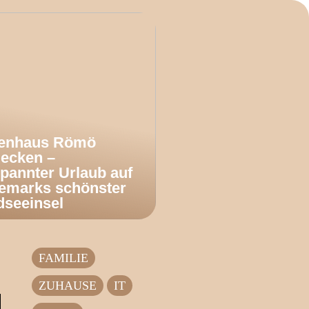
ienhaus Römö
decken –
pannter Urlaub auf
emarks schönster
dseeinsel
FAMILIE
ZUHAUSE
IT