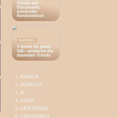
Urlaub auf
Dänemarks
schönster
Nordseeinsel
KLEIDUNG
T-Shirts für jeden
Stil – entdecke die
neuesten Trends
FAMILIE
ZUHAUSE
IT
ESSEN
GESCHENKE
GESUNDHEIT