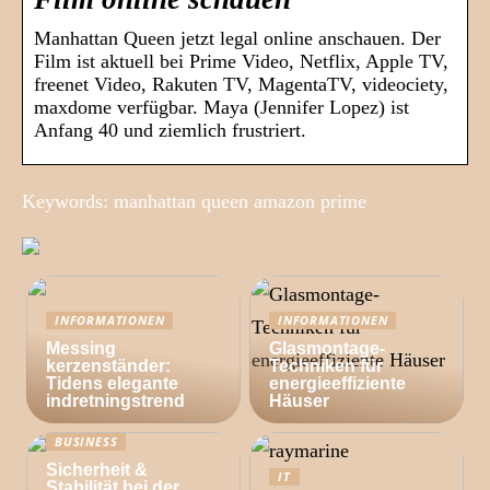
Manhattan Queen jetzt legal online anschauen. Der
Film ist aktuell bei Prime Video, Netflix, Apple TV,
freenet Video, Rakuten TV, MagentaTV, videociety,
maxdome verfügbar. Maya (Jennifer Lopez) ist
Anfang 40 und ziemlich frustriert.
Keywords: manhattan queen amazon prime
INFORMATIONEN
INFORMATIONEN
Messing
Glasmontage-
kerzenständer:
Techniken für
Tidens elegante
energieeffiziente
indretningstrend
Häuser
BUSINESS
Sicherheit &
IT
Stabilität bei der