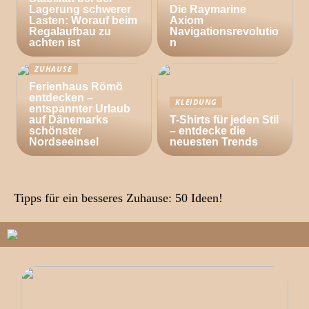
Lagerung schwerer
Die Raymarine
Lasten: Worauf beim
Axiom
Regalaufbau zu
Navigationsrevolutio
achten ist
n
ZUHAUSE
Ferienhaus Römö
entdecken –
KLEIDUNG
entspannter Urlaub
auf Dänemarks
T-Shirts für jeden Stil
schönster
– entdecke die
Nordseeinsel
neuesten Trends
Tipps für ein besseres Zuhause: 50 Ideen!