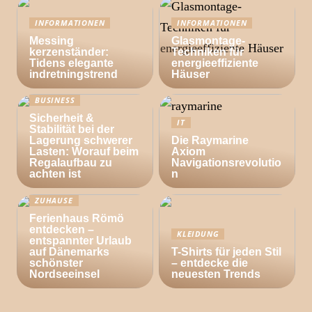
INFORMATIONEN
INFORMATIONEN
Messing
Glasmontage-
kerzenständer:
Techniken für
Tidens elegante
energieeffiziente
indretningstrend
Häuser
BUSINESS
Sicherheit &
IT
Stabilität bei der
Lagerung schwerer
Die Raymarine
Lasten: Worauf beim
Axiom
Regalaufbau zu
Navigationsrevolutio
achten ist
n
ZUHAUSE
Ferienhaus Römö
entdecken –
KLEIDUNG
entspannter Urlaub
auf Dänemarks
T-Shirts für jeden Stil
schönster
– entdecke die
Nordseeinsel
neuesten Trends