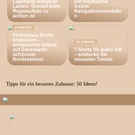
Lagerung schwerer
Die Raymarine
Lasten: Worauf beim
Axiom
Regalaufbau zu
Navigationsrevolutio
achten ist
n
ZUHAUSE
Ferienhaus Römö
entdecken –
KLEIDUNG
entspannter Urlaub
auf Dänemarks
T-Shirts für jeden Stil
schönster
– entdecke die
Nordseeinsel
neuesten Trends
Tipps für ein besseres Zuhause: 50 Ideen!