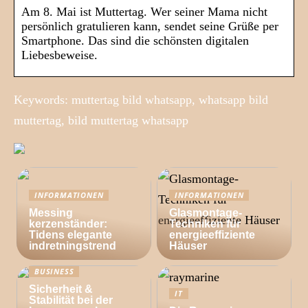
Am 8. Mai ist Muttertag. Wer seiner Mama nicht
persönlich gratulieren kann, sendet seine Grüße per
Smartphone. Das sind die schönsten digitalen
Liebesbeweise.
Keywords: muttertag bild whatsapp, whatsapp bild
muttertag, bild muttertag whatsapp
INFORMATIONEN
INFORMATIONEN
Messing
Glasmontage-
kerzenständer:
Techniken für
Tidens elegante
energieeffiziente
indretningstrend
Häuser
BUSINESS
Sicherheit &
IT
Stabilität bei der