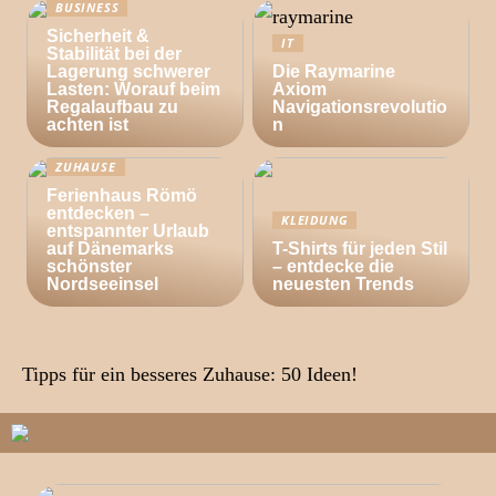
BUSINESS
Sicherheit &
IT
Stabilität bei der
Lagerung schwerer
Die Raymarine
Lasten: Worauf beim
Axiom
Regalaufbau zu
Navigationsrevolutio
achten ist
n
ZUHAUSE
Ferienhaus Römö
entdecken –
KLEIDUNG
entspannter Urlaub
auf Dänemarks
T-Shirts für jeden Stil
schönster
– entdecke die
Nordseeinsel
neuesten Trends
Tipps für ein besseres Zuhause: 50 Ideen!