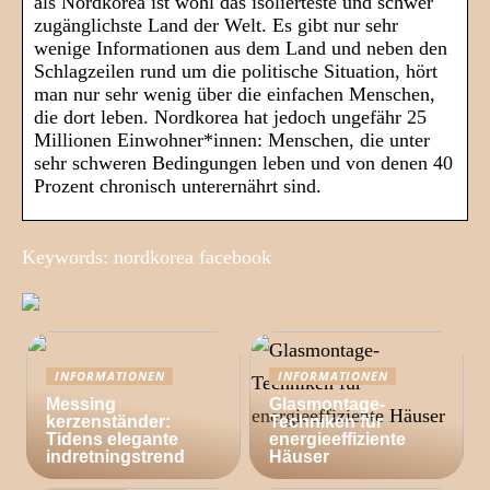
als Nordkorea ist wohl das isolierteste und schwer
zugänglichste Land der Welt. Es gibt nur sehr
wenige Informationen aus dem Land und neben den
Schlagzeilen rund um die politische Situation, hört
man nur sehr wenig über die einfachen Menschen,
die dort leben. Nordkorea hat jedoch ungefähr 25
Millionen Einwohner*innen: Menschen, die unter
sehr schweren Bedingungen leben und von denen 40
Prozent chronisch unterernährt sind.
Keywords: nordkorea facebook
INFORMATIONEN
INFORMATIONEN
Messing
Glasmontage-
kerzenständer:
Techniken für
Tidens elegante
energieeffiziente
indretningstrend
Häuser