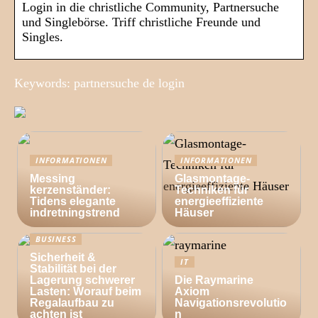
Login in die christliche Community, Partnersuche
und Singlebörse. Triff christliche Freunde und
Singles.
Keywords: partnersuche de login
INFORMATIONEN
INFORMATIONEN
Messing
Glasmontage-
kerzenständer:
Techniken für
Tidens elegante
energieeffiziente
indretningstrend
Häuser
BUSINESS
Sicherheit &
IT
Stabilität bei der
Lagerung schwerer
Die Raymarine
Lasten: Worauf beim
Axiom
Regalaufbau zu
Navigationsrevolutio
achten ist
n