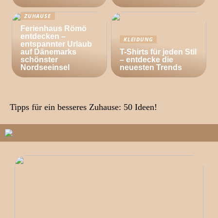
ZUHAUSE
Ferienhaus Römö
entdecken –
KLEIDUNG
entspannter Urlaub
auf Dänemarks
T-Shirts für jeden Stil
schönster
– entdecke die
Nordseeinsel
neuesten Trends
Tipps für ein besseres Zuhause: 50 Ideen!