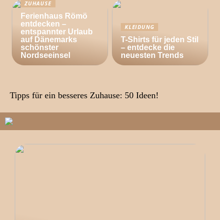
ZUHAUSE
Ferienhaus Römö
entdecken –
KLEIDUNG
entspannter Urlaub
auf Dänemarks
T-Shirts für jeden Stil
schönster
– entdecke die
Nordseeinsel
neuesten Trends
Tipps für ein besseres Zuhause: 50 Ideen!