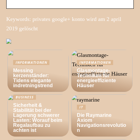
Keywords: privates google+ konto wird am 2 april
2019 gelöscht
INFORMATIONEN
INFORMATIONEN
Messing
Glasmontage-
kerzenständer:
Techniken für
Tidens elegante
energieeffiziente
indretningstrend
Häuser
BUSINESS
Sicherheit &
IT
Stabilität bei der
Lagerung schwerer
Die Raymarine
Lasten: Worauf beim
Axiom
Regalaufbau zu
Navigationsrevolutio
achten ist
n