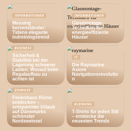
INFORMATIONEN
INFORMATIONEN
Messing
Glasmontage-
kerzenständer:
Techniken für
Tidens elegante
energieeffiziente
indretningstrend
Häuser
BUSINESS
Sicherheit &
IT
Stabilität bei der
Lagerung schwerer
Die Raymarine
Lasten: Worauf beim
Axiom
Regalaufbau zu
Navigationsrevolutio
achten ist
n
ZUHAUSE
Ferienhaus Römö
entdecken –
KLEIDUNG
entspannter Urlaub
auf Dänemarks
T-Shirts für jeden Stil
schönster
– entdecke die
Nordseeinsel
neuesten Trends