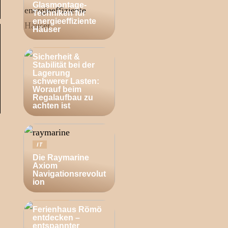
Glasmontage-
Techniken für
energieeffiziente
Häuser
BUSINESS
Sicherheit &
Stabilität bei der
Lagerung
schwerer Lasten:
Worauf beim
Regalaufbau zu
achten ist
IT
Die Raymarine
Axiom
Navigationsrevolut
ion
ZUHAUSE
Ferienhaus Römö
entdecken –
entspannter