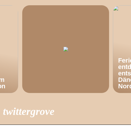
Fer
ent
ents
om
Dän
on
Nor
 twittergrove