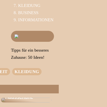
KLEIDUNG
BUSINESS
INFORMATIONEN
Tipps für ein besseres
Zuhause: 50 Ideen!
EIT
KLEIDUNG
Das Geheimnis
des
Wohlbefindens |
Entdecken Sie
Wärme
Hausschuhe