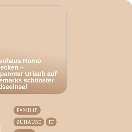
ienhaus Römö
decken –
pannter Urlaub auf
emarks schönster
dseeinsel
FAMILIE
ZUHAUSE
IT