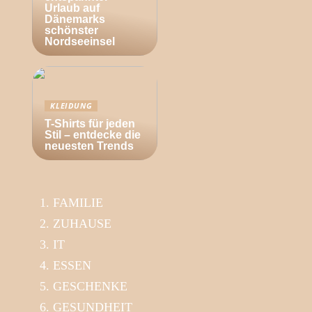
Urlaub auf
Dänemarks
schönster
Nordseeinsel
KLEIDUNG
T-Shirts für jeden
Stil – entdecke die
neuesten Trends
FAMILIE
ZUHAUSE
IT
ESSEN
GESCHENKE
GESUNDHEIT