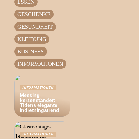
ESSEN
GESCHENKE
GESUNDHEIT
KLEIDUNG
BUSINESS
INFORMATIONEN
INFORMATIONEN
Messing
kerzenständer:
Tidens elegante
indretningstrend
INFORMATIONEN