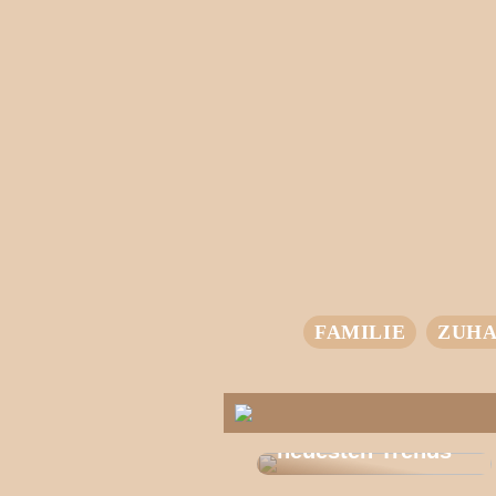
FAMILIE
ZUHA
T-Shirts für jeden
Stil – entdecke die
neuesten Trends