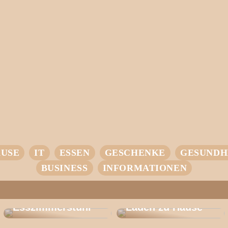
USE
IT
ESSEN
GESCHENKE
GESUNDH
BUSINESS
INFORMATIONEN
Entdecken Sie
den CH 46: Der
Ihr Einstieg in
Perfekte
intelligentes
Esszimmerstuhl
Laden zu Hause