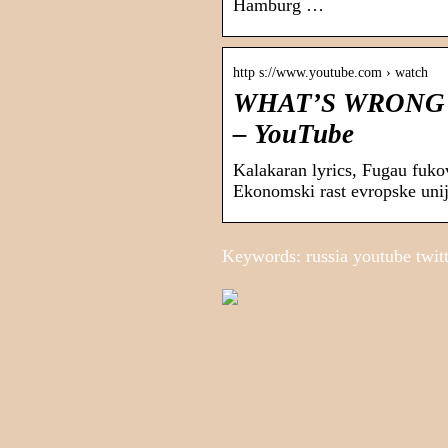
Hamburg …
http s://www.youtube.com › watch
WHAT’S WRONG 
– YouTube
Kalakaran lyrics, Fugau fuko
Ekonomski rast evropske unij
Keywords: russia youtube twit