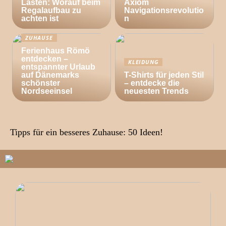
Lasten: Worauf beim
Axiom
Regalaufbau zu
Navigationsrevolutio
achten ist
n
ZUHAUSE
Ferienhaus Römö
entdecken –
KLEIDUNG
entspannter Urlaub
auf Dänemarks
T-Shirts für jeden Stil
schönster
– entdecke die
Nordseeinsel
neuesten Trends
Tipps für ein besseres Zuhause: 50 Ideen!