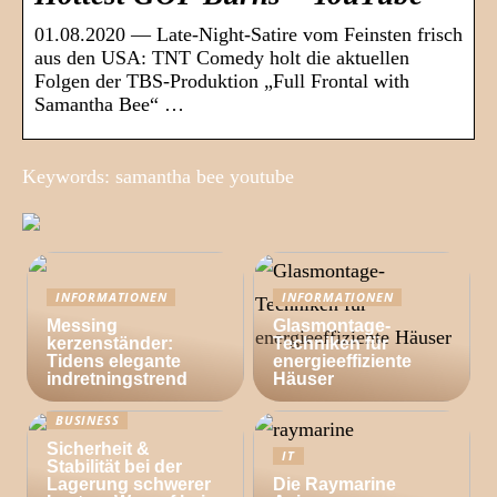
01.08.2020 — Late-Night-Satire vom Feinsten frisch
aus den USA: TNT Comedy holt die aktuellen
Folgen der TBS-Produktion „Full Frontal with
Samantha Bee“ …
Keywords: samantha bee youtube
INFORMATIONEN
INFORMATIONEN
Messing
Glasmontage-
kerzenständer:
Techniken für
Tidens elegante
energieeffiziente
indretningstrend
Häuser
BUSINESS
Sicherheit &
IT
Stabilität bei der
Lagerung schwerer
Die Raymarine