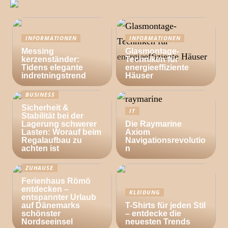
INFORMATIONEN
INFORMATIONEN
Messing
Glasmontage-
kerzenständer:
Techniken für
Tidens elegante
energieeffiziente
indretningstrend
Häuser
BUSINESS
Sicherheit &
IT
Stabilität bei der
Lagerung schwerer
Die Raymarine
Lasten: Worauf beim
Axiom
Regalaufbau zu
Navigationsrevolutio
achten ist
n
ZUHAUSE
Ferienhaus Römö
entdecken –
KLEIDUNG
entspannter Urlaub
auf Dänemarks
T-Shirts für jeden Stil
schönster
– entdecke die
Nordseeinsel
neuesten Trends