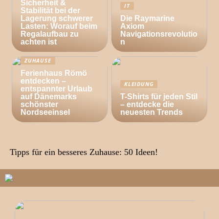
Sicherheit &
IT
Stabilität bei der
Lagerung schwerer
Die Raymarine
Lasten: Worauf beim
Axiom
Regalaufbau zu
Navigationsrevolutio
achten ist
n
ZUHAUSE
Ferienhaus Römö
entdecken –
KLEIDUNG
entspannter Urlaub
auf Dänemarks
T-Shirts für jeden Stil
schönster
– entdecke die
Nordseeinsel
neuesten Trends
Tipps für ein besseres Zuhause: 50 Ideen!