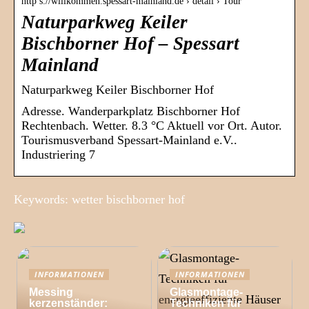
http s://willkommen.spessart-mainland.de › detail › Tour
Naturparkweg Keiler
Bischborner Hof – Spessart
Mainland
Naturparkweg Keiler Bischborner Hof
Adresse. Wanderparkplatz Bischborner Hof
Rechtenbach. Wetter. 8.3 °C Aktuell vor Ort. Autor.
Tourismusverband Spessart-Mainland e.V..
Industriering 7
Keywords: wetter bischborner hof
INFORMATIONEN
INFORMATIONEN
Messing
Glasmontage-
kerzenständer:
Techniken für