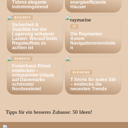
Tidens elegante
energieeffiziente
indretningstrend
Häuser
BUSINESS
Sicherheit &
IT
Stabilität bei der
Lagerung schwerer
Die Raymarine
Lasten: Worauf beim
Axiom
Regalaufbau zu
Navigationsrevolutio
achten ist
n
ZUHAUSE
Ferienhaus Römö
entdecken –
KLEIDUNG
entspannter Urlaub
auf Dänemarks
T-Shirts für jeden Stil
schönster
– entdecke die
Nordseeinsel
neuesten Trends
Tipps für ein besseres Zuhause: 50 Ideen!