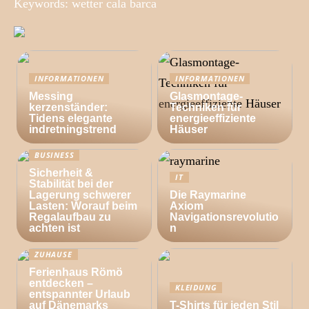
Keywords: wetter cala barca
INFORMATIONEN
INFORMATIONEN
Messing
Glasmontage-
kerzenständer:
Techniken für
Tidens elegante
energieeffiziente
indretningstrend
Häuser
BUSINESS
Sicherheit &
IT
Stabilität bei der
Lagerung schwerer
Die Raymarine
Lasten: Worauf beim
Axiom
Regalaufbau zu
Navigationsrevolutio
achten ist
n
ZUHAUSE
Ferienhaus Römö
entdecken –
KLEIDUNG
entspannter Urlaub
auf Dänemarks
T-Shirts für jeden Stil