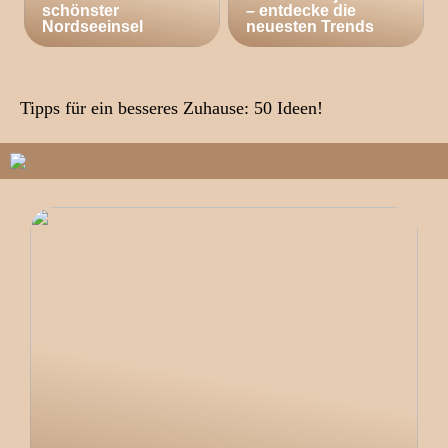
schönster
– entdecke die
Nordseeinsel
neuesten Trends
Tipps für ein besseres Zuhause: 50 Ideen!