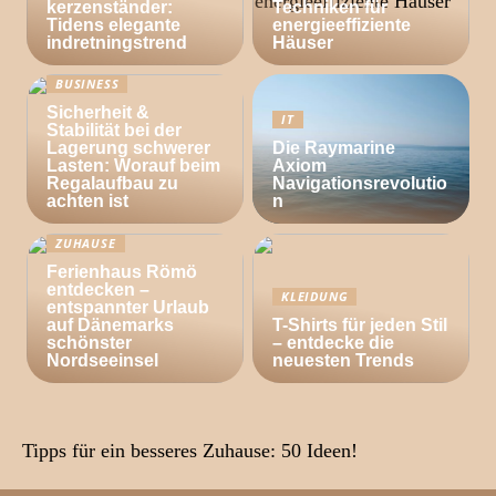
kerzenständer:
Techniken für
Tidens elegante
energieeffiziente
indretningstrend
Häuser
BUSINESS
Sicherheit &
IT
Stabilität bei der
Lagerung schwerer
Die Raymarine
Lasten: Worauf beim
Axiom
Regalaufbau zu
Navigationsrevolutio
achten ist
n
ZUHAUSE
Ferienhaus Römö
entdecken –
KLEIDUNG
entspannter Urlaub
auf Dänemarks
T-Shirts für jeden Stil
schönster
– entdecke die
Nordseeinsel
neuesten Trends
Tipps für ein besseres Zuhause: 50 Ideen!