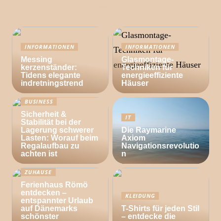
INFORMATIONEN
INFORMATIONEN
Messing
Glasmontage-
kerzenständer:
Techniken für
Tidens elegante
energieeffiziente
indretningstrend
Häuser
BUSINESS
Sicherheit &
IT
Stabilität bei der
Lagerung schwerer
Die Raymarine
Lasten: Worauf beim
Axiom
Regalaufbau zu
Navigationsrevolutio
achten ist
n
ZUHAUSE
Ferienhaus Römö
entdecken –
KLEIDUNG
entspannter Urlaub
auf Dänemarks
T-Shirts für jeden Stil
schönster
– entdecke die