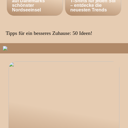
auf Dänemarks
T-Shirts für jeden Stil
schönster
– entdecke die
Nordseeinsel
neuesten Trends
Tipps für ein besseres Zuhause: 50 Ideen!