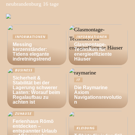
neubrandenburg 16 tage
INFORMATIONEN
INFORMATIONEN
Messing
Glasmontage-
kerzenständer:
Techniken für
Tidens elegante
energieeffiziente
indretningstrend
Häuser
BUSINESS
Sicherheit &
IT
Stabilität bei der
Lagerung schwerer
Die Raymarine
Lasten: Worauf beim
Axiom
Regalaufbau zu
Navigationsrevolutio
achten ist
n
ZUHAUSE
Ferienhaus Römö
entdecken –
KLEIDUNG
entspannter Urlaub