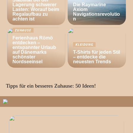
Lagerung schwerer
Die Raymarine
Lasten: Worauf beim
Axiom
Regalaufbau zu
Navigationsrevolutio
achten ist
n
ZUHAUSE
Ferienhaus Römö
entdecken –
KLEIDUNG
entspannter Urlaub
auf Dänemarks
T-Shirts für jeden Stil
schönster
– entdecke die
Nordseeinsel
neuesten Trends
Tipps für ein besseres Zuhause: 50 Ideen!