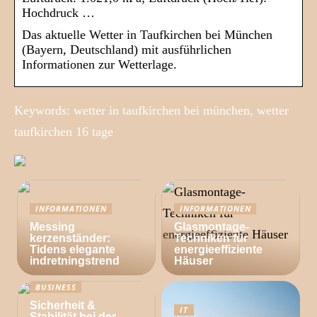
Hochdruck …
Das aktuelle Wetter in Taufkirchen bei München
(Bayern, Deutschland) mit ausführlichen
Informationen zur Wetterlage.
Keywords: wetter in taufkirchen bei münchen, wetter
taufkirchen 16 tage
INFORMATIONEN
INFORMATIONEN
Messing
Glasmontage-
kerzenständer:
Techniken für
Tidens elegante
energieeffiziente
indretningstrend
Häuser
BUSINESS
Sicherheit &
IT
Stabilität bei der